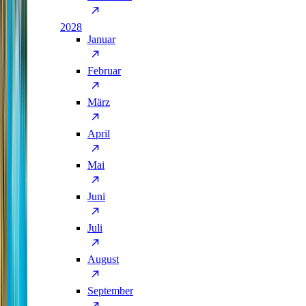
2028
Januar
Februar
März
April
Mai
Juni
Juli
August
September