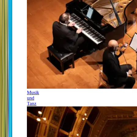
Musik
und
Tanz