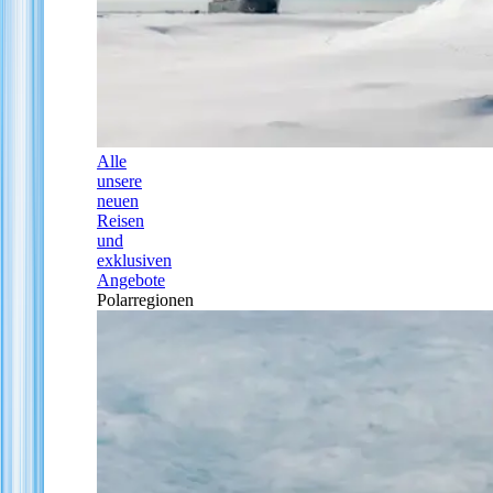
Alle
unsere
neuen
Reisen
und
exklusiven
Angebote
Polarregionen