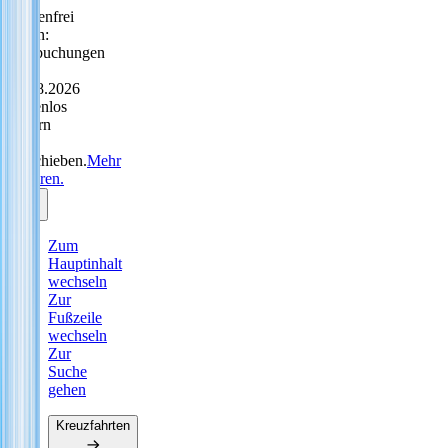
Sorgenfrei
reisen:
Neubuchungen
bis
31.08.2026
kostenlos
ändern
oder
verschieben.
Mehr
erfahren.
Zum
Hauptinhalt
wechseln
Zur
Fußzeile
wechseln
Zur
Suche
gehen
Kreuzfahrten