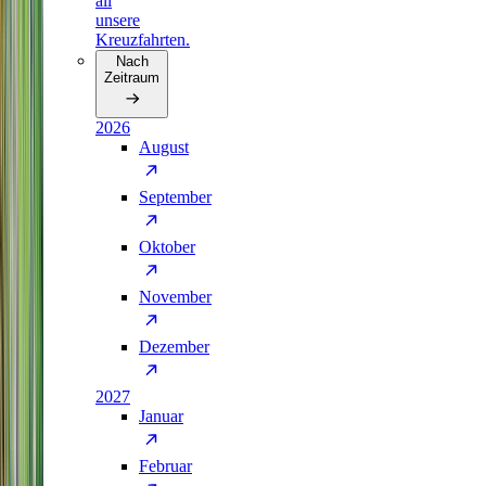
all
unsere
Kreuzfahrten.
Nach
Zeitraum
2026
August
September
Oktober
November
Dezember
2027
Januar
Februar