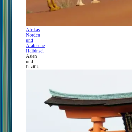
Afrikas
Norden
und
Arabische
Halbinsel
Asien
und
Pazifik