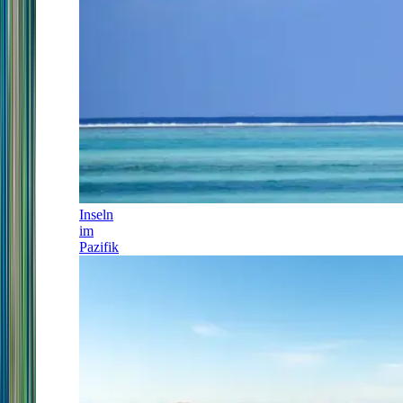
Inseln
im
Pazifik