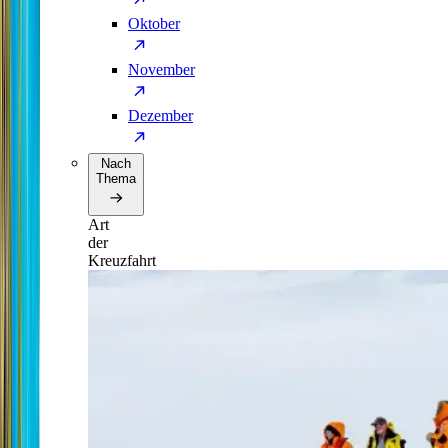
Oktober
November
Dezember
Nach
Thema
Art
der
Kreuzfahrt