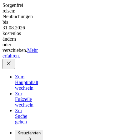
Sorgenfrei
reisen:
Neubuchungen
bis
31.08.2026
kostenlos
ändern
oder
verschieben.
Mehr
erfahren.
Zum
Hauptinhalt
wechseln
Zur
Fußzeile
wechseln
Zur
Suche
gehen
Kreuzfahrten