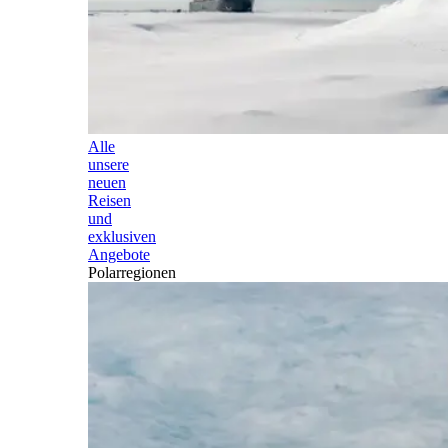
Alle
unsere
neuen
Reisen
und
exklusiven
Angebote
Polarregionen