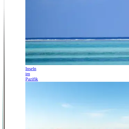
Inseln
im
Pazifik