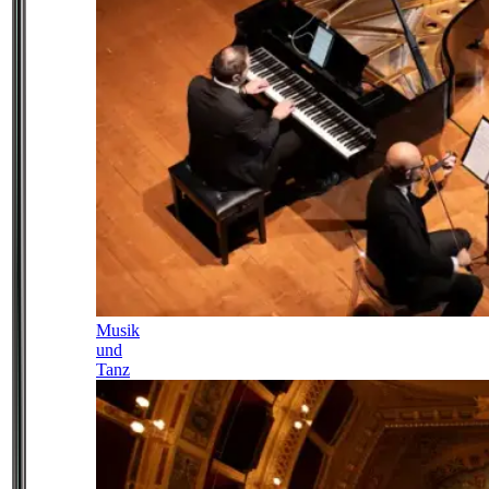
Musik
und
Tanz