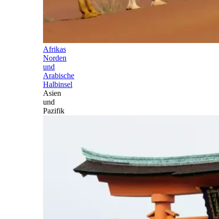
Afrikas
Norden
und
Arabische
Halbinsel
Asien
und
Pazifik