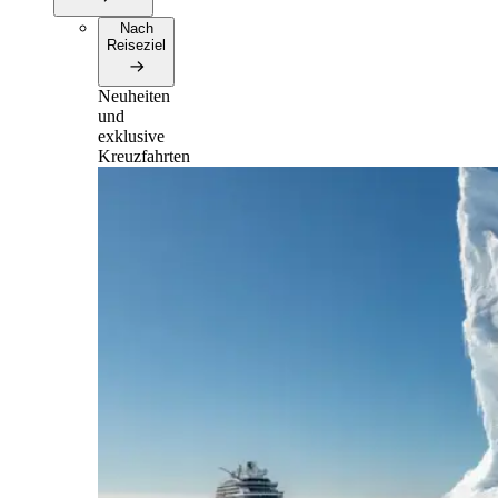
Nach
Reiseziel
Neuheiten
und
exklusive
Kreuzfahrten