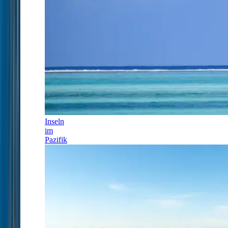
Inseln
im
Pazifik