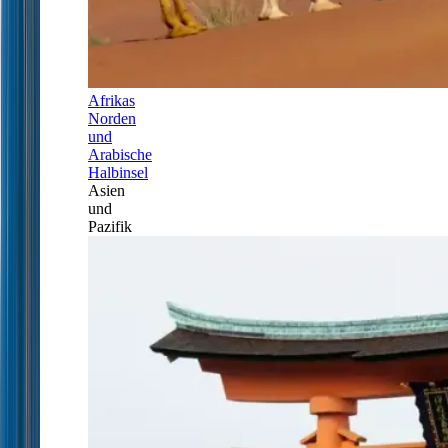
Afrikas
Norden
und
Arabische
Halbinsel
Asien
und
Pazifik