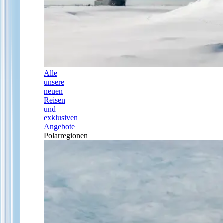
Alle
unsere
neuen
Reisen
und
exklusiven
Angebote
Polarregionen