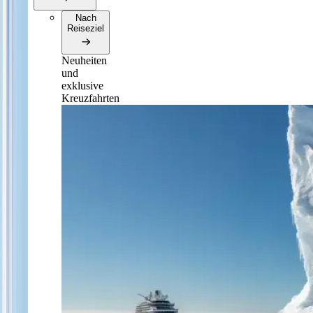
Nach
Reiseziel
Neuheiten
und
exklusive
Kreuzfahrten