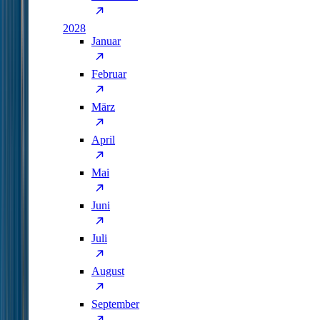
2028
Januar
Februar
März
April
Mai
Juni
Juli
August
September