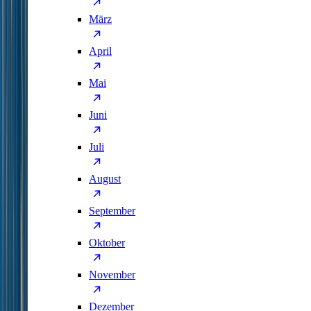
März
April
Mai
Juni
Juli
August
September
Oktober
November
Dezember