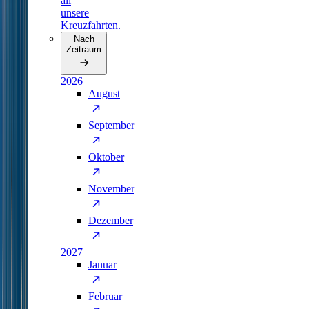
all
unsere
Kreuzfahrten.
Nach
Zeitraum
2026
August
September
Oktober
November
Dezember
2027
Januar
Februar