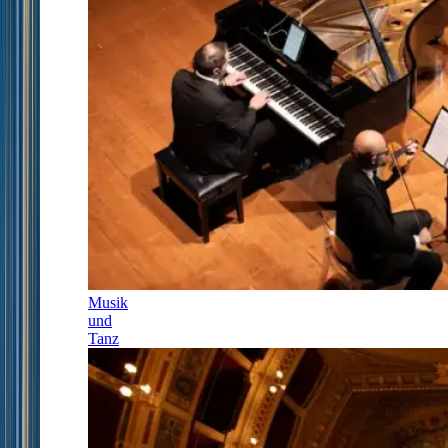
Musik
und
Tanz