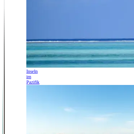
Inseln
im
Pazifik