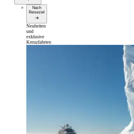
Nach
Reiseziel
Neuheiten
und
exklusive
Kreuzfahrten