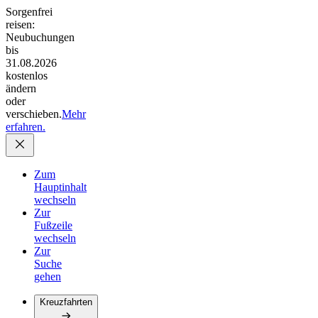
Sorgenfrei
reisen:
Neubuchungen
bis
31.08.2026
kostenlos
ändern
oder
verschieben.
Mehr
erfahren.
Zum
Hauptinhalt
wechseln
Zur
Fußzeile
wechseln
Zur
Suche
gehen
Kreuzfahrten