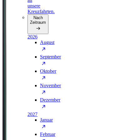
all
unsere
Kreuzfahrten.
Nach
Zeitraum
2026
August
September
Oktober
November
Dezember
2027
Januar
Februar