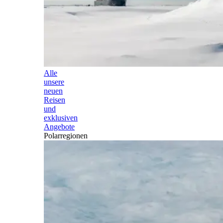
Alle
unsere
neuen
Reisen
und
exklusiven
Angebote
Polarregionen