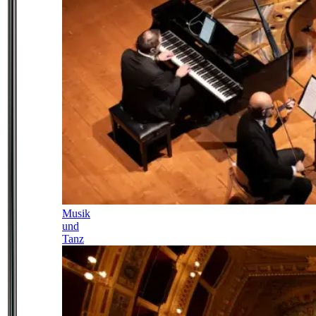
Musik
und
Tanz