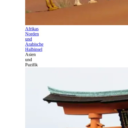
Afrikas
Norden
und
Arabische
Halbinsel
Asien
und
Pazifik