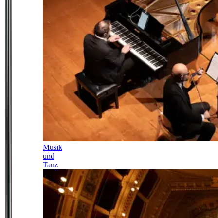
Musik
und
Tanz