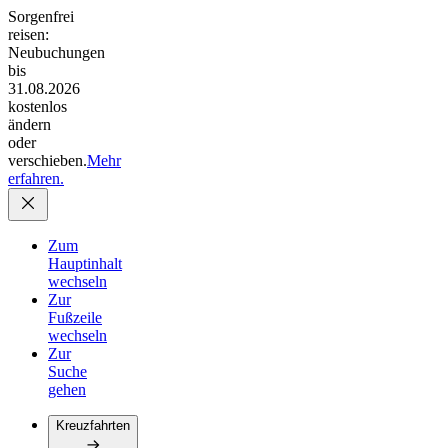
Sorgenfrei
reisen:
Neubuchungen
bis
31.08.2026
kostenlos
ändern
oder
verschieben.
Mehr
erfahren.
Zum
Hauptinhalt
wechseln
Zur
Fußzeile
wechseln
Zur
Suche
gehen
Kreuzfahrten