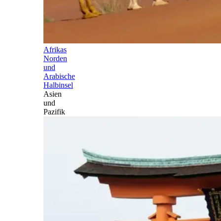
Afrikas
Norden
und
Arabische
Halbinsel
Asien
und
Pazifik