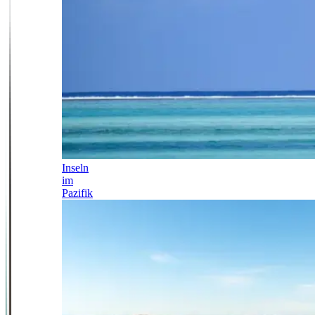
Inseln
im
Pazifik