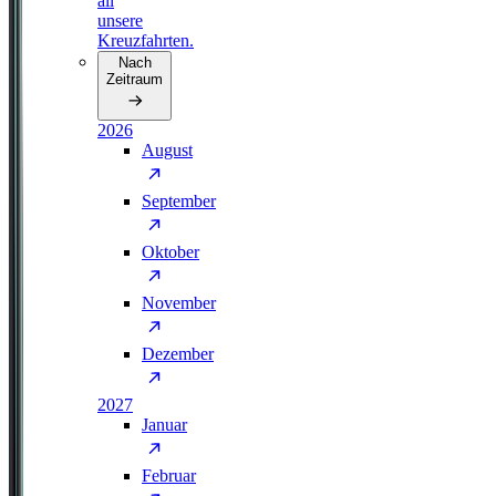
all
unsere
Kreuzfahrten.
Nach
Zeitraum
2026
August
September
Oktober
November
Dezember
2027
Januar
Februar