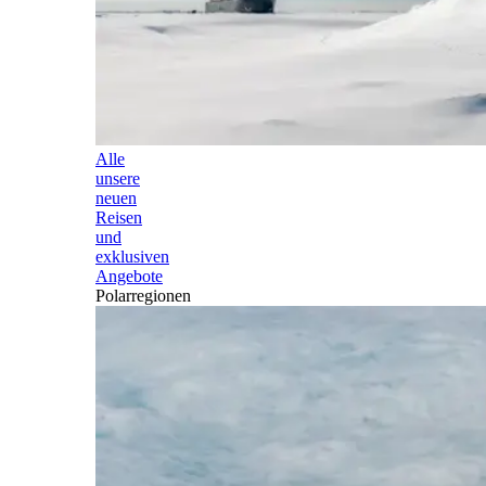
Alle
unsere
neuen
Reisen
und
exklusiven
Angebote
Polarregionen