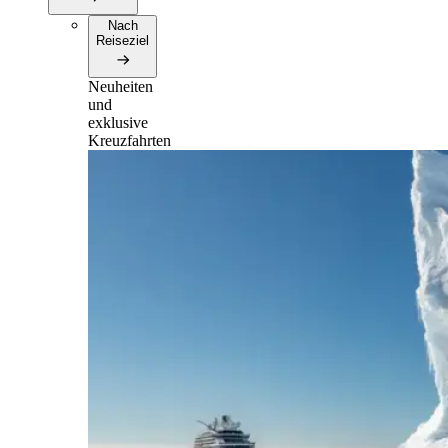
Nach
Reiseziel
Neuheiten
und
exklusive
Kreuzfahrten