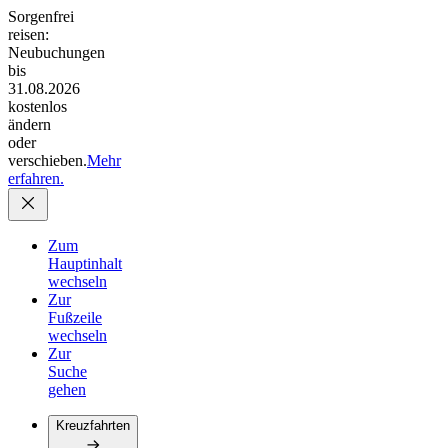
Sorgenfrei
reisen:
Neubuchungen
bis
31.08.2026
kostenlos
ändern
oder
verschieben.
Mehr
erfahren.
Zum
Hauptinhalt
wechseln
Zur
Fußzeile
wechseln
Zur
Suche
gehen
Kreuzfahrten