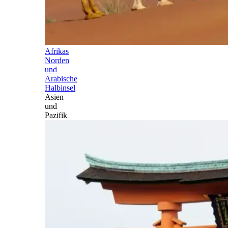
Afrikas
Norden
und
Arabische
Halbinsel
Asien
und
Pazifik