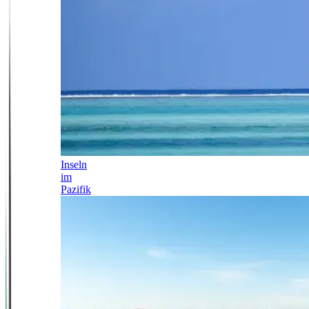
Inseln
im
Pazifik