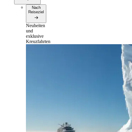
Nach
Reiseziel
Neuheiten
und
exklusive
Kreuzfahrten