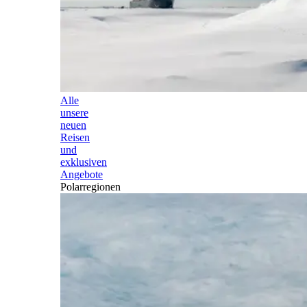
Alle
unsere
neuen
Reisen
und
exklusiven
Angebote
Polarregionen