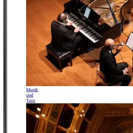
Musik
und
Tanz