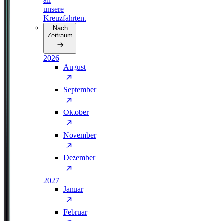
all
unsere
Kreuzfahrten.
Nach
Zeitraum
2026
August
September
Oktober
November
Dezember
2027
Januar
Februar