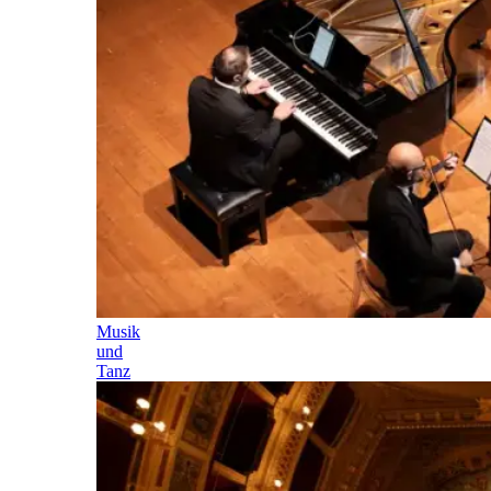
Musik
und
Tanz