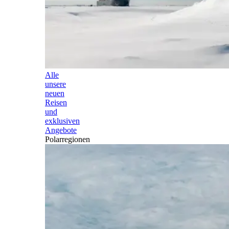
Alle
unsere
neuen
Reisen
und
exklusiven
Angebote
Polarregionen