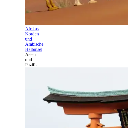
Afrikas
Norden
und
Arabische
Halbinsel
Asien
und
Pazifik