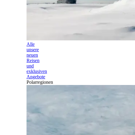
Alle
unsere
neuen
Reisen
und
exklusiven
Angebote
Polarregionen