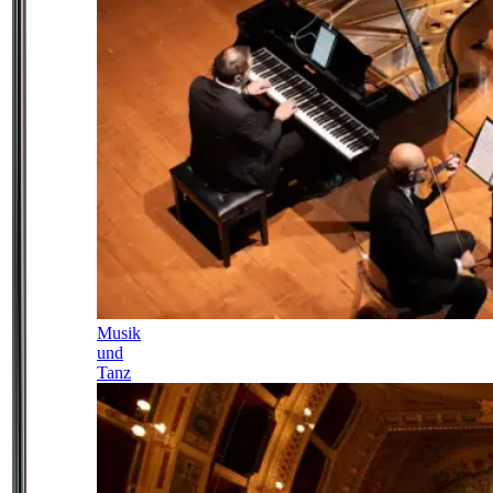
Musik
und
Tanz