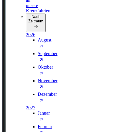
all
unsere
Kreuzfahrten.
Nach
Zeitraum
2026
August
September
Oktober
November
Dezember
2027
Januar
Februar