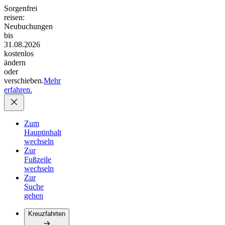
Sorgenfrei
reisen:
Neubuchungen
bis
31.08.2026
kostenlos
ändern
oder
verschieben.
Mehr
erfahren.
Zum
Hauptinhalt
wechseln
Zur
Fußzeile
wechseln
Zur
Suche
gehen
Kreuzfahrten