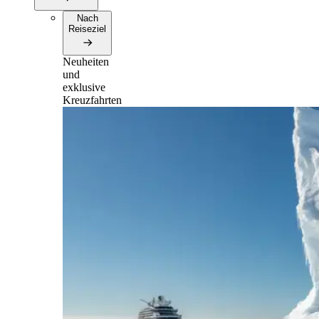
Nach
Reiseziel
Neuheiten
und
exklusive
Kreuzfahrten