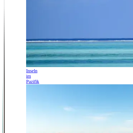
Inseln
im
Pazifik