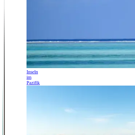
Inseln
im
Pazifik