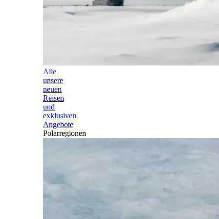
Alle
unsere
neuen
Reisen
und
exklusiven
Angebote
Polarregionen