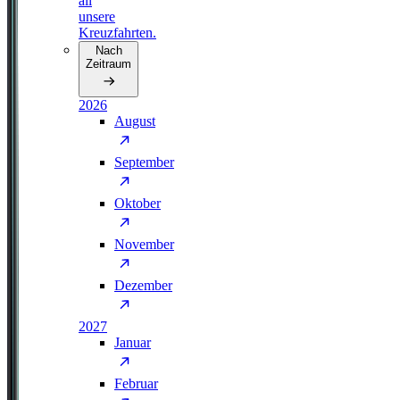
all
unsere
Kreuzfahrten.
Nach
Zeitraum
2026
August
September
Oktober
November
Dezember
2027
Januar
Februar