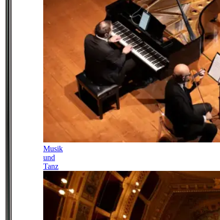
Musik
und
Tanz