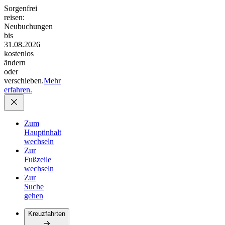
Sorgenfrei
reisen:
Neubuchungen
bis
31.08.2026
kostenlos
ändern
oder
verschieben.
Mehr
erfahren.
Zum
Hauptinhalt
wechseln
Zur
Fußzeile
wechseln
Zur
Suche
gehen
Kreuzfahrten