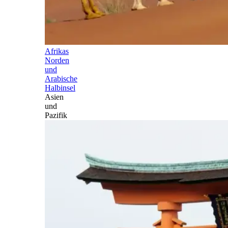
Afrikas
Norden
und
Arabische
Halbinsel
Asien
und
Pazifik