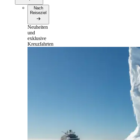
Nach
Reiseziel
Neuheiten
und
exklusive
Kreuzfahrten