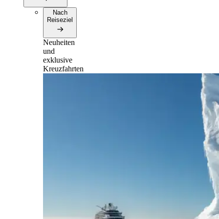
Nach
Reiseziel
Neuheiten
und
exklusive
Kreuzfahrten