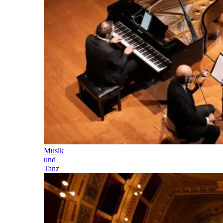
Musik
und
Tanz