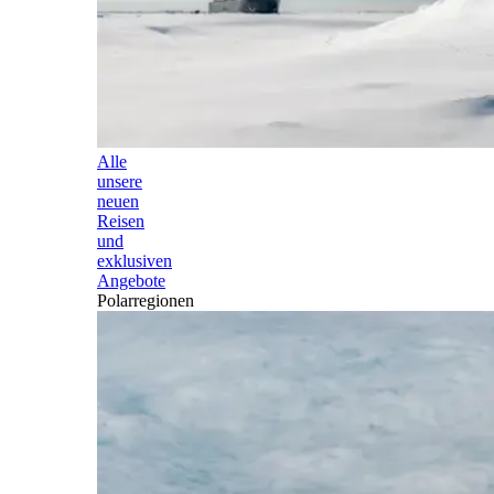
Alle
unsere
neuen
Reisen
und
exklusiven
Angebote
Polarregionen