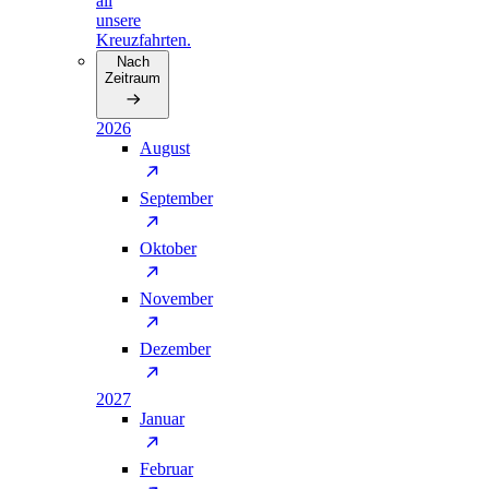
all
unsere
Kreuzfahrten.
Nach
Zeitraum
2026
August
September
Oktober
November
Dezember
2027
Januar
Februar