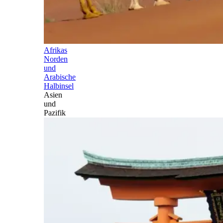
Afrikas
Norden
und
Arabische
Halbinsel
Asien
und
Pazifik