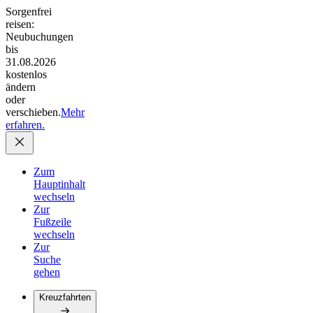
Sorgenfrei
reisen:
Neubuchungen
bis
31.08.2026
kostenlos
ändern
oder
verschieben.
Mehr
erfahren.
Zum
Hauptinhalt
wechseln
Zur
Fußzeile
wechseln
Zur
Suche
gehen
Kreuzfahrten