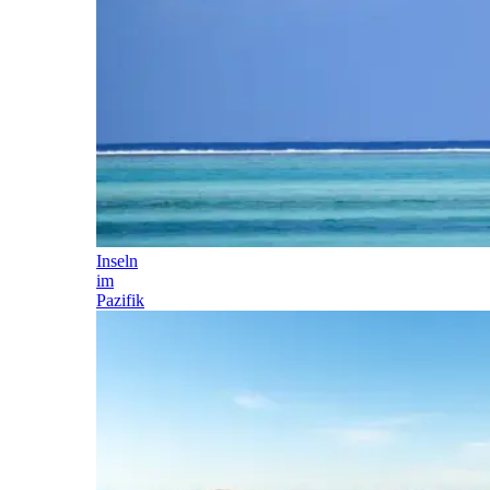
Inseln
im
Pazifik