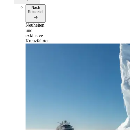
Nach
Reiseziel
Neuheiten
und
exklusive
Kreuzfahrten