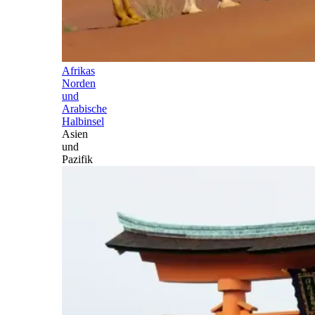
Afrikas
Norden
und
Arabische
Halbinsel
Asien
und
Pazifik