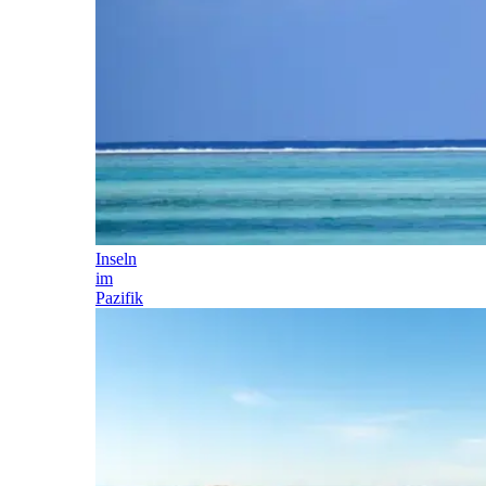
Inseln
im
Pazifik