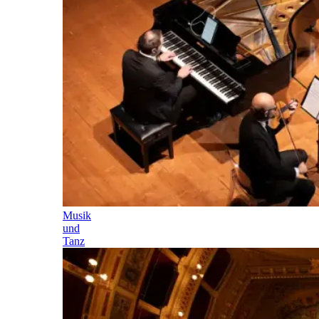
Musik
und
Tanz