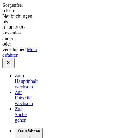
Sorgenfrei
reisen:
Neubuchungen
bis
31.08.2026
kostenlos
ändern
oder
verschieben.
Mehr
erfahren.
Zum
Hauptinhalt
wechseln
Zur
Fußzeile
wechseln
Zur
Suche
gehen
Kreuzfahrten