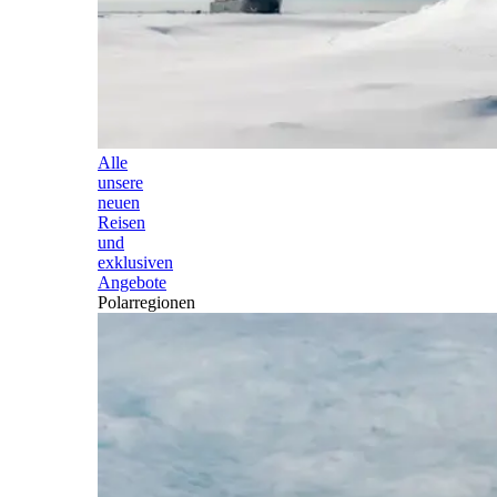
Alle
unsere
neuen
Reisen
und
exklusiven
Angebote
Polarregionen