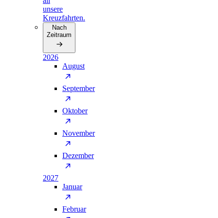
all
unsere
Kreuzfahrten.
Nach
Zeitraum
2026
August
September
Oktober
November
Dezember
2027
Januar
Februar